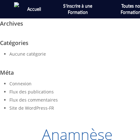
Skip
S’inscrire à une
Toutes no
Accueil
to
Formation
Formatio
main
Archives
content
Catégories
Aucune catégorie
Méta
Connexion
Flux des publications
Flux des commentaires
Site de WordPress-FR
Anamnèse