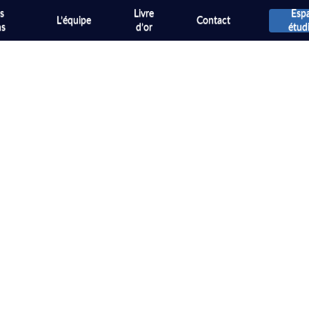
s
Livre
Esp
L’équipe
Contact
ns
d’or
étud