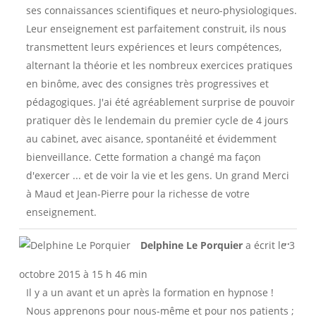
ses connaissances scientifiques et neuro-physiologiques.
Leur enseignement est parfaitement construit, ils nous
transmettent leurs expériences et leurs compétences,
alternant la théorie et les nombreux exercices pratiques
en binôme, avec des consignes très progressives et
pédagogiques. J'ai été agréablement surprise de pouvoir
pratiquer dès le lendemain du premier cycle de 4 jours
au cabinet, avec aisance, spontanéité et évidemment
bienveillance. Cette formation a changé ma façon
d'exercer ... et de voir la vie et les gens. Un grand Merci
à Maud et Jean-Pierre pour la richesse de votre
enseignement.
Ouvri
...
Delphine Le Porquier
a écrit le
3
cette
boîte
octobre 2015
à
15 h 46 min
méta.
Il y a un avant et un après la formation en hypnose !
Nous apprenons pour nous-même et pour nos patients ;