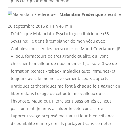
plus clair pour moi maintenant.
Ouvri
...
Malandain Frédérique
a écrit le
cette
boîte
26 septembre 2016
à
14 h 48 min
méta.
Frédérique Malandain, Psychologue clinicienne (38
Seyssins). Je tiens à témoigner de mon vécu avec
Globalescence, en les personnes de Maud Gueriaux et JP
Alibeu, formateurs de très grande qualité qui vont
chercher le meilleur de nous mêmes ! J'ai suivi 3 we de
formation (contes - tabac - maladies auto immunes) et
toujours avec le même ravissement. Leurs apports
pratiques et théoriques me font à chaque fois gagner en
liberté dans l'usage de cet outil merveilleux qu'est
l'hypnose. Maud et J. Pierre sont passionnés et nous
passionnent. Je tiens à saluer le côté concret de
l'apprentissage proposé mais aussi leur bienveillance,
disponibilité et intégrité. Ils partagent sans compter