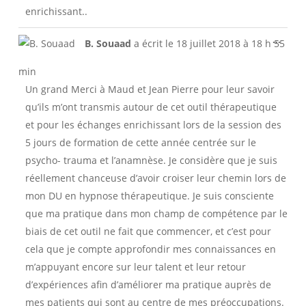
enrichissant..
Ouvri
...
B. Souaad
a écrit le
18 juillet 2018
à
18 h 55
cette
boîte
min
méta.
Un grand Merci à Maud et Jean Pierre pour leur savoir
qu’ils m’ont transmis autour de cet outil thérapeutique
et pour les échanges enrichissant lors de la session des
5 jours de formation de cette année centrée sur le
psycho- trauma et l’anamnèse. Je considère que je suis
réellement chanceuse d’avoir croiser leur chemin lors de
mon DU en hypnose thérapeutique. Je suis consciente
que ma pratique dans mon champ de compétence par le
biais de cet outil ne fait que commencer, et c’est pour
cela que je compte approfondir mes connaissances en
m’appuyant encore sur leur talent et leur retour
d’expériences afin d’améliorer ma pratique auprès de
mes patients qui sont au centre de mes préoccupations.