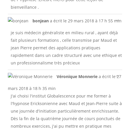
bienveillance .
Ouvri
...
bonjean
a écrit le
29 mars 2018
à
17 h 55 min
cette
boîte
je suis médecin généraliste en milieu rural , ayant déjà
méta.
fait plusieurs formations , celle transmise par Maud et
jean Pierre permet des applications pratiques
rapidement dans un cadre structuré avec une ethique et
un professionnalisme très précieux
Ouvri
...
Véronique Monnerie
a écrit le
27
cette
boîte
mars 2018
à
18 h 35 min
méta.
J'ai choisi l'institut Globalescence pour me former à
l'hypnose Ericksonienne avec Maud et Jean-Pierre suite à
une journée d'initiation particulièrement enrichissante.
Dès la fin de la quatrième journée de cours ponctués de
nombreux exercices, j'ai pu mettre en pratique mes