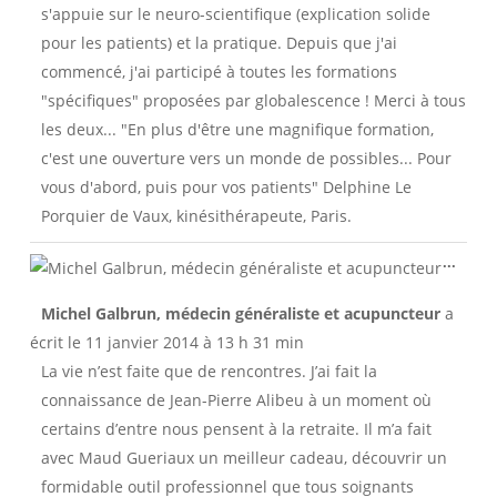
s'appuie sur le neuro-scientifique (explication solide
pour les patients) et la pratique. Depuis que j'ai
commencé, j'ai participé à toutes les formations
"spécifiques" proposées par globalescence ! Merci à tous
les deux... "En plus d'être une magnifique formation,
c'est une ouverture vers un monde de possibles... Pour
vous d'abord, puis pour vos patients" Delphine Le
Porquier de Vaux, kinésithérapeute, Paris.
Ouvri
...
cette
boîte
Michel Galbrun, médecin généraliste et acupuncteur
a
méta.
écrit le
11 janvier 2014
à
13 h 31 min
La vie n’est faite que de rencontres. J’ai fait la
connaissance de Jean-Pierre Alibeu à un moment où
certains d’entre nous pensent à la retraite. Il m’a fait
avec Maud Gueriaux un meilleur cadeau, découvrir un
formidable outil professionnel que tous soignants