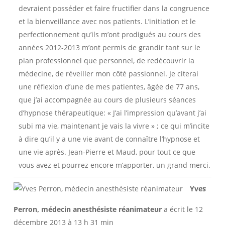
devraient posséder et faire fructifier dans la congruence
et la bienveillance avec nos patients. L’initiation et le
perfectionnement qu’ils m’ont prodigués au cours des
années 2012-2013 m’ont permis de grandir tant sur le
plan professionnel que personnel, de redécouvrir la
médecine, de réveiller mon côté passionnel. Je citerai
une réflexion d’une de mes patientes, âgée de 77 ans,
que j’ai accompagnée au cours de plusieurs séances
d’hypnose thérapeutique: « J’ai l’impression qu’avant j’ai
subi ma vie, maintenant je vais la vivre » ; ce qui m’incite
à dire qu’il y a une vie avant de connaître l’hypnose et
une vie après. Jean-Pierre et Maud, pour tout ce que
vous avez et pourrez encore m’apporter, un grand merci.
Ouvri
...
Yves
cette
boîte
Perron, médecin anesthésiste réanimateur
a écrit le
12
méta.
décembre 2013
à
13 h 31 min