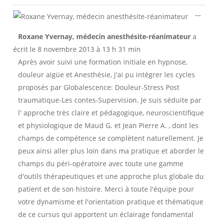
Ouvri
...
cette
boîte
Roxane Yvernay, médecin anesthésite-réanimateur
a
méta.
écrit le
8 novembre 2013
à
13 h 31 min
Après avoir suivi une formation initiale en hypnose,
douleur aigüe et Anesthésie, j'ai pu intégrer les cycles
proposés par Globalescence: Douleur-Stress Post
traumatique-Les contes-Supervision. Je suis séduite par
l' approche très claire et pédagogique, neuroscientifique
et physiologique de Maud G. et Jean Pierre A. , dont les
champs de compétence se complètent naturellement. Je
peux ainsi aller plus loin dans ma pratique et aborder le
champs du péri-opératoire avec toute une gamme
d'outils thérapeutiques et une approche plus globale du
patient et de son histoire. Merci à toute l'équipe pour
votre dynamisme et l'orientation pratique et thématique
de ce cursus qui apportent un éclairage fondamental