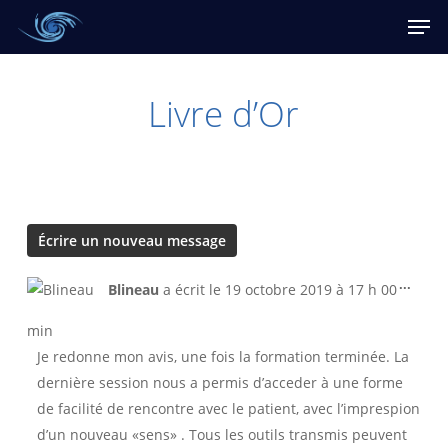
Skip
Men
to
main
content
Livre d’Or
Ouvri
...
Blineau
a écrit le
19 octobre 2019
à
17 h 00
cette
boîte
min
méta.
Je redonne mon avis, une fois la formation terminée. La
dernière session nous a permis d’acceder à une forme
de facilité de rencontre avec le patient, avec l’imprespion
d’un nouveau «sens» . Tous les outils transmis peuvent