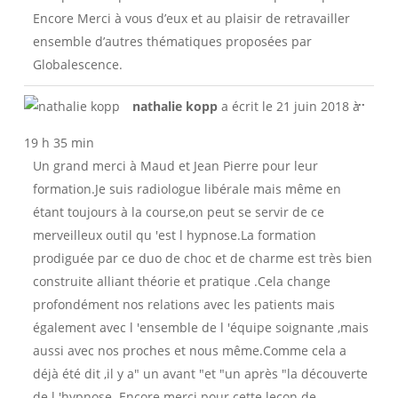
Encore Merci à vous d’eux et au plaisir de retravailler
ensemble d’autres thématiques proposées par
Globalescence.
Ouvri
...
nathalie kopp
a écrit le
21 juin 2018
à
cette
boîte
19 h 35 min
méta.
Un grand merci à Maud et Jean Pierre pour leur
formation.Je suis radiologue libérale mais même en
étant toujours à la course,on peut se servir de ce
merveilleux outil qu 'est l hypnose.La formation
prodiguée par ce duo de choc et de charme est très bien
construite alliant théorie et pratique .Cela change
profondément nos relations avec les patients mais
également avec l 'ensemble de l 'équipe soignante ,mais
aussi avec nos proches et nous même.Comme cela a
déjà été dit ,il y a" un avant "et "un après "la découverte
de l 'hypnose .Encore merci pour cette leçon de