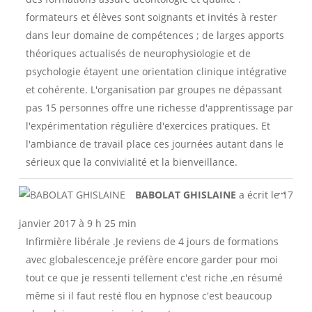
formateurs et élèves sont soignants et invités à rester
dans leur domaine de compétences ; de larges apports
théoriques actualisés de neurophysiologie et de
psychologie étayent une orientation clinique intégrative
et cohérente. L'organisation par groupes ne dépassant
pas 15 personnes offre une richesse d'apprentissage par
l'expérimentation régulière d'exercices pratiques. Et
l'ambiance de travail place ces journées autant dans le
sérieux que la convivialité et la bienveillance.
Ouvri
...
BABOLAT GHISLAINE
a écrit le
17
cette
boîte
janvier 2017
à
9 h 25 min
méta.
Infirmière libérale .Je reviens de 4 jours de formations
avec globalescence,je préfère encore garder pour moi
tout ce que je ressenti tellement c'est riche ,en résumé
même si il faut resté flou en hypnose c'est beaucoup