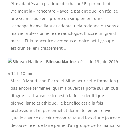
être adaptés à la pratique de chacun! Et permettent
vraiment la « rencontre » avec le patient que l’on réalise
une séance au sens propre ou simplement dans
l’echange bienveillant et adapté. Cela redonne du sens à
ma vie professionnelle de radiologue. Encore un grand
merci ! Et la rencontre avec vous et notre petit groupe
est d’un tel enrichissement...
Ouvri
...
Blineau Nadine
a écrit le
19 juin 2019
cette
boîte
à
14 h 10 min
méta.
Merci à Maud Jean-Pierre et Aline pour cette formation (
pas encore terminée) qui m’a ouvert la porte sur un outil
dingue . La transmission est à la fois scientifique,
bienveillante et éthique , le bénéfice est à la fois
professionnel et personnel et donne tellement envie !
Quelle chance d’avoir rencontré Maud lors d’une journée
découverte et de faire partie d’un groupe de formation si