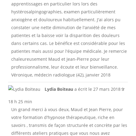
apprentissages en particulier lors lors des
hystérosalpingographies, examen particulièrement
anxiogène et douloureux habituellement. J'ai alors pu
constater une nette diminution de l'anxiété de mes
patientes et la baisse voir la disparition des douleurs
dans certains cas. Le bénéfice est considérable pour les
patientes mais aussi pour l'équipe médicale. Je remercie
chaleureusement Maud et Jean-Pierre pour leur
professionnalisme, leur écoute et leur bienveillance.
Véronique, médecin radiologue (42), janvier 2018
Ouvri
...
Lydia Boiteau
a écrit le
27 mars 2018
à
cette
boîte
18 h 25 min
méta.
Un grand merci à vous deux, Maud et Jean Pierre, pour
votre formation d'hypnose thérapeutique, riche en
savoirs , transmis de façon structurée et concrète par les
différents ateliers pratiques que vous nous avez