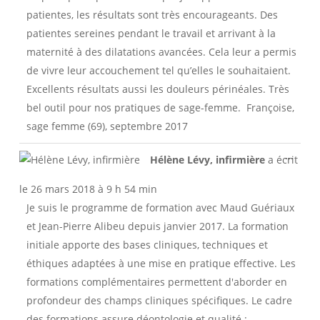
patientes, les résultats sont très encourageants. Des
patientes sereines pendant le travail et arrivant à la
maternité à des dilatations avancées. Cela leur a permis
de vivre leur accouchement tel qu’elles le souhaitaient.
Excellents résultats aussi les douleurs périnéales. Très
bel outil pour nos pratiques de sage-femme. Françoise,
sage femme (69), septembre 2017
Ouvri
...
Hélène Lévy, infirmière
a écrit
cette
boîte
le
26 mars 2018
à
9 h 54 min
méta.
Je suis le programme de formation avec Maud Guériaux
et Jean-Pierre Alibeu depuis janvier 2017. La formation
initiale apporte des bases cliniques, techniques et
éthiques adaptées à une mise en pratique effective. Les
formations complémentaires permettent d'aborder en
profondeur des champs cliniques spécifiques. Le cadre
des formations assure déontologie et qualité :