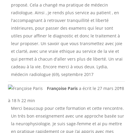
proposé. Cela a changé ma pratique de médecin
radiologue. Ainsi , je rends plus service au patient , en
l'accompagnant à retrouver tranquillité et liberté
intérieures, pour passer des examens qui leur sont
utiles pour affiner le diagnostic et donc le traitement à
leur proposer. Un savoir que vous transmettez avec joie
et clarté, avec une vraie ethique au service de la vie et
qui permet à chacun d'aller vers plus de liberté. Un vrai
cadeau à la vie. Encore merci à vous deux. Lydia,
médecin radiologue (69), septembre 2017
Ouvri
...
Françoise Paris
a écrit le
27 mars 2018
cette
boîte
à
18 h 22 min
méta.
Merci beaucoup pour cette formation et cette rencontre.
Un très bon enseignement avec une approche basée sur
la neurophysiologie. Je suis sage-femme et ai pu mettre
en pratique rapidement ce que j’ai appris avec mes