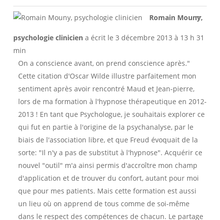
Ouvri
...
Romain Mouny,
cette
boîte
psychologie clinicien
a écrit le
3 décembre 2013
à
13 h 31
méta.
min
On a conscience avant, on prend conscience après."
Cette citation d'Oscar Wilde illustre parfaitement mon
sentiment après avoir rencontré Maud et Jean-pierre,
lors de ma formation à l'hypnose thérapeutique en 2012-
2013 ! En tant que Psychologue, je souhaitais explorer ce
qui fut en partie à l'origine de la psychanalyse, par le
biais de l'association libre, et que Freud évoquait de la
sorte: "Il n'y a pas de substitut à l'hypnose". Acquérir ce
nouvel "outil" m'a ainsi permis d'accroître mon champ
d'application et de trouver du confort, autant pour moi
que pour mes patients. Mais cette formation est aussi
un lieu où on apprend de tous comme de soi-même
dans le respect des compétences de chacun. Le partage