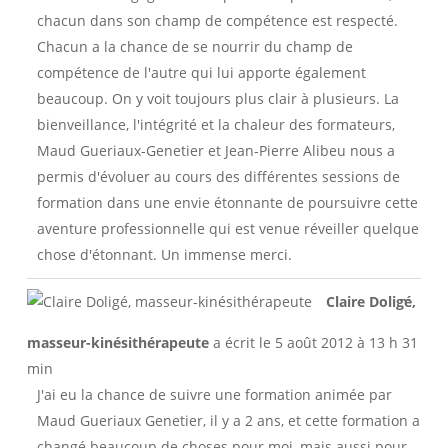
chacun dans son champ de compétence est respecté.
Chacun a la chance de se nourrir du champ de
compétence de l'autre qui lui apporte également
beaucoup. On y voit toujours plus clair à plusieurs. La
bienveillance, l'intégrité et la chaleur des formateurs,
Maud Gueriaux-Genetier et Jean-Pierre Alibeu nous a
permis d'évoluer au cours des différentes sessions de
formation dans une envie étonnante de poursuivre cette
aventure professionnelle qui est venue réveiller quelque
chose d'étonnant. Un immense merci.
Ouvri
...
Claire Doligé,
cette
boîte
masseur-kinésithérapeute
a écrit le
5 août 2012
à
13 h 31
méta.
min
J'ai eu la chance de suivre une formation animée par
Maud Gueriaux Genetier, il y a 2 ans, et cette formation a
changé beaucoup de choses pour moi, mais aussi pour