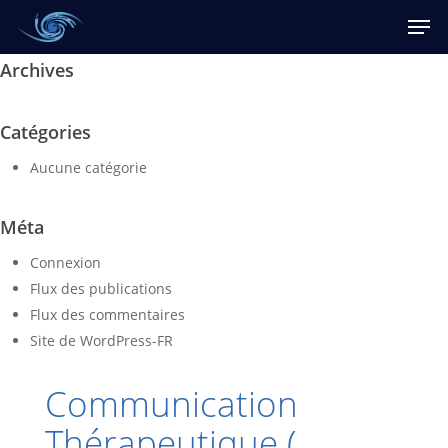
Skip
Men
to
main
Archives
content
Catégories
Aucune catégorie
Méta
Connexion
Flux des publications
Flux des commentaires
Site de WordPress-FR
Communication
Thérapeutique (