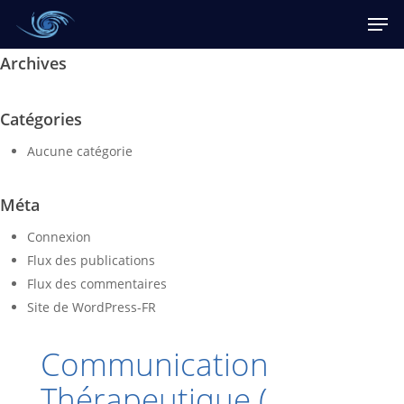
Skip
Men
to
main
Archives
content
Catégories
Aucune catégorie
Méta
Connexion
Flux des publications
Flux des commentaires
Site de WordPress-FR
Communication
Thérapeutique (