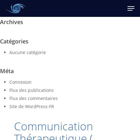
Skip
Men
to
main
Archives
content
Catégories
Aucune catégorie
Méta
Connexion
Flux des publications
Flux des commentaires
Site de WordPress-FR
Communication
Thérapeutique (