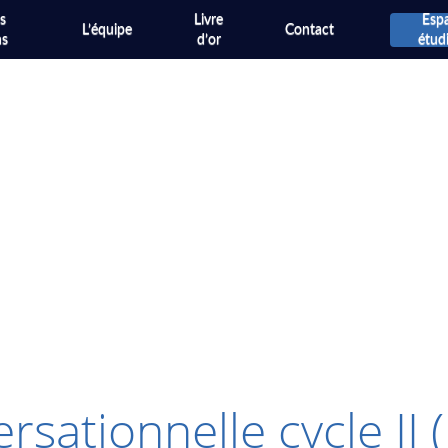
s
Livre
Esp
L’équipe
Contact
ns
d’or
étud
ationnelle cycle II (