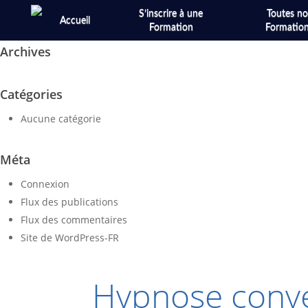
Skip
S’inscrire à une
Toutes no
Accueil
to
Formation
Formatio
main
Archives
content
Catégories
Aucune catégorie
Méta
Connexion
Flux des publications
Flux des commentaires
Site de WordPress-FR
Hypnose convers