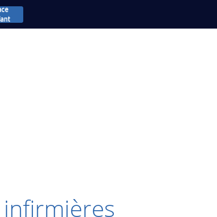
ace
iant
 infirmières