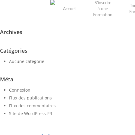
Skip
S’inscrire
To
Accueil
à une
to
Fo
Formation
main
content
Archives
Catégories
Aucune catégorie
Méta
Connexion
Flux des publications
Flux des commentaires
Site de WordPress-FR