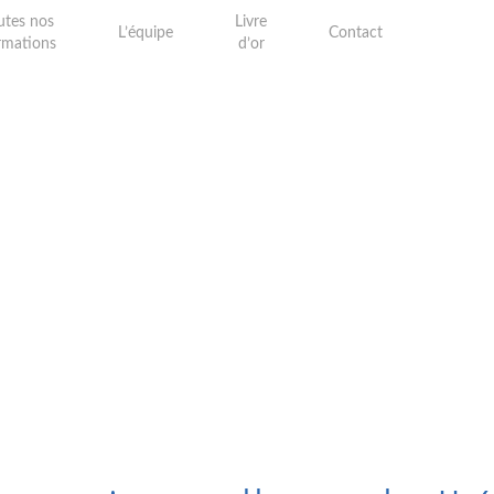
utes nos
Livre
Es
L’équipe
Contact
rmations
d’or
étu