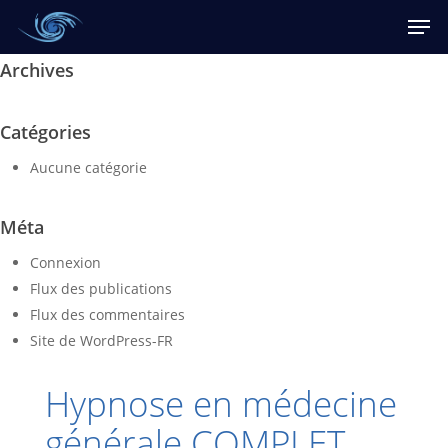
Skip
Men
to
main
Archives
content
Catégories
Aucune catégorie
Méta
Connexion
Flux des publications
Flux des commentaires
Site de WordPress-FR
Hypnose en médecine
générale COMPLET