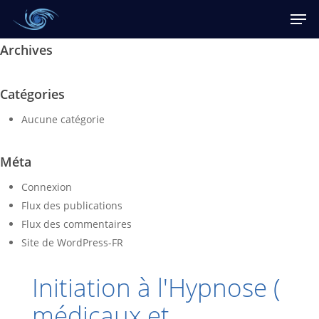
Skip
Men
to
main
Archives
content
Catégories
Aucune catégorie
Méta
Connexion
Flux des publications
Flux des commentaires
Site de WordPress-FR
Initiation à l'Hypnose (
médicaux et