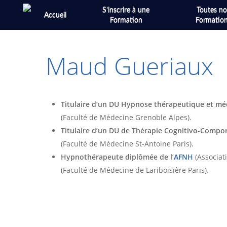
Skip
S’inscrire à une
Toutes no
Accueil
to
Formation
Formatio
main
content
Maud Gueriaux
Titulaire d’un DU Hypnose thérapeutique et mé
(Faculté de Médecine Grenoble Alpes).
Titulaire d’un DU de Thérapie Cognitivo-Compo
(Faculté de Médecine St-Antoine Paris).
Hypnothérapeute diplômée de l’
AFNH
(Associat
(Faculté de Médecine de Lariboisière Paris).