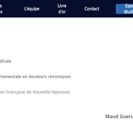
s
Livre
Esp
L’équipe
Contact
ns
d’or
étud
dicale
rtementale en douleurs chroniques
ion Française de Nouvelle Hypnose)
Maud Gueria