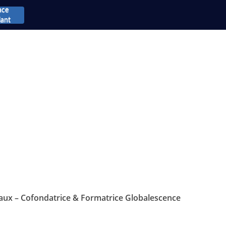
ace
iant
ux – Cofondatrice & Formatrice Globalescence